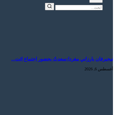
نيجيرفان بارزاني مغردا:سعدتُ بحضور اجتماع ائت...
أغسطس 6, 2026