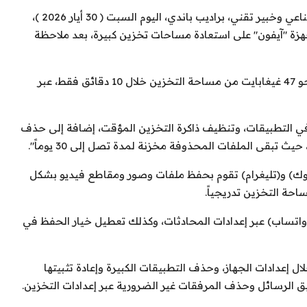
كشف المؤسس المشارك لمنصة تعليمية في الذكاء الاصطناعي وخبير تقني، براديب باندي، اليوم السبت ( 30 أيار 2026 )،
"آيفون" على استعادة مساحات تخزين كبيرة، بعد ملاحظة
وأوضح باندي في تصريح صحفي، أنه "تمكن من استعادة نحو 47 غيغابايت من مساحة التخزين خلال 10 دقائق فقط، عبر
ط في التطبيقات، وتنظيف ذاكرة التخزين المؤقت، إضافة إلى حذف
 تبقى الملفات المحذوفة مخزنة لمدة تصل إلى 30 يوماً".
توك) و(تليغرام) تقوم بحفظ ملفات وصور ومقاطع فيديو بشكل
احة التخزين تدريجياً.
واتساب) عبر إعدادات المحادثات، وكذلك تعطيل خيار الحفظ في
ال إعدادات الجهاز، وحذف التطبيقات الكبيرة وإعادة تثبيتها
 الرسائل وحذف المرفقات غير الضرورية عبر إعدادات التخزين.