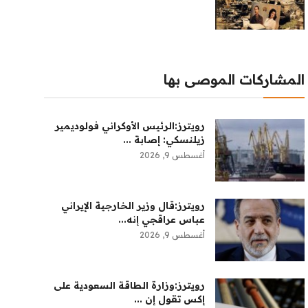
المشاركات الموصى بها
رويترز:‏الرئيس الأوكراني فولوديمير
زيلنسكي: إصابة ...
أغسطس 9, 2026
رويترز:‏قال وزير الخارجية الإيراني
عباس عراقجي إنه...
أغسطس 9, 2026
رويترز:‏وزارة ‌الطاقة السعودية ​على ​
إكس تقول إن ⁠...