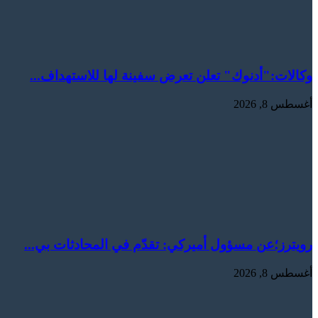
وكالات:‏"أدنوك" تعلن تعرض سفينة لها للاستهداف...
أغسطس 8, 2026
رويترز؛عن مسؤول أميركي: تقدّم في المحادثات بي...
أغسطس 8, 2026