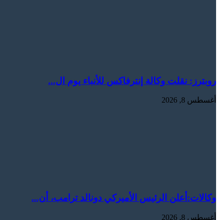
روبترز: ‏نقلت ​وكالة إنترفاكس للأنباء ‌يوم ال...
أغسطس 8, 2026
وكالات:‏أعلن الرئيس الأميركي دونالد ترامب، أن...
أغسطس 8, 2026