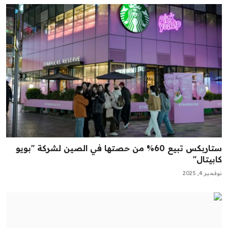
ستاربكس تبيع 60% من حصتها في الصين لشركة "بويو
كابيتال"
نوفمبر 4, 2025