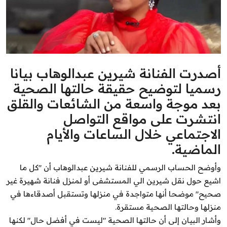
الشباب
سبوت
صور
أصدرت الفنانة شيرين عبدالوهاب بيانا
المنوعات
رسميا لتوضيح حقيقة حالتها الصحية
بعد موجة واسعة من الشائعات والقلق
اليوم في التاريخ
انتشرت على مواقع التواصل
الاجتماعي خلال الساعات والأيام
Arabic
الماضية.
وأوضح الحساب الرسمي للفنانة شيرين عبدالوهاب أن "كل ما
اشيع حول نقل شيرين الي المستشفى أو لمنزل فنانة شهيرة غير
صحيح" موضحا أنها متواجدة في منزلها وتستقبل أصدقاءها في
منزلها وحالتها الصحية مستقرة.
وأشار البيان إلى أن حالتها الصحية "ليست في أفضل حال" لكنها