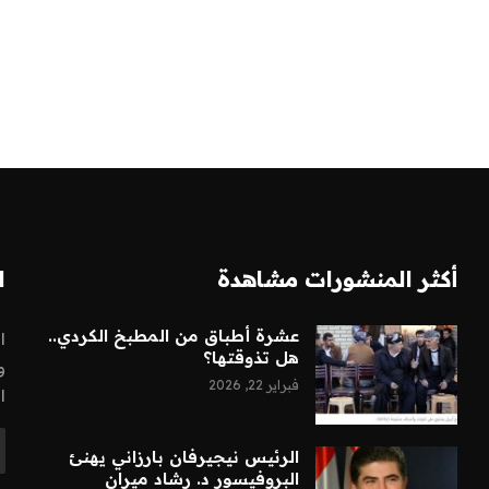
أكثر المنشورات مشاهدة
ا
عشرة أطباق من المطبخ الكردي..
ا
هل تذوقتها؟
و
فبراير 22, 2026
ا
الرئيس نيجيرفان بارزاني يهنئ
البروفيسور د. رشاد ميران