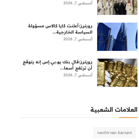
أغسطس 7, 2026
روبترز:‏أعلنت ​كايا كالاس مسؤولة
‌السياسة الخارجية...
أغسطس 7, 2026
رويترز:‏قال بنك ​يو.بي.إس إنه يتوقع
أن ​ترتفع أسعا...
أغسطس 7, 2026
العلامات الشعبية
nechirvan barzani