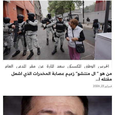
من هو " ال منتشو" زعيم عصابة المخدرات الذي اشعل
مقتله ا...
فبراير 23, 2026