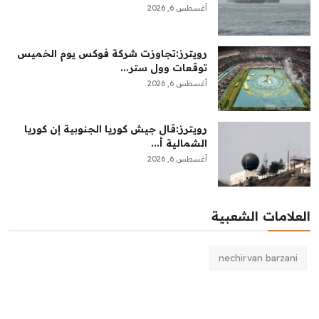
أغسطس 6, 2026
رويترز:‏تجاوزت شركة فوكس يوم الخميس
توقعات وول ستر...
أغسطس 6, 2026
رويترز:‏قال جيش كوريا الجنوبية إن كوريا
الشمالية أ...
أغسطس 6, 2026
العلامات الشعبية
nechirvan barzani