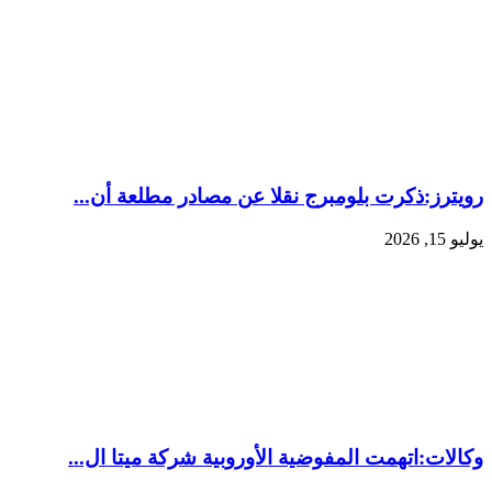
رويترز:‏ذكرت بلومبرج نقلا ​عن مصادر مطلعة ‌أن...
يوليو 15, 2026
وكالات:‏اتهمت المفوضية الأوروبية شركة ميتا ال...