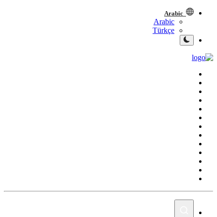
Arabic
Arabic
Türkçe
الصفحة الرئيسية
العراق
الشرق الأوسط
العالم
المقالات
الاقتصاد
الصحة
رياضة
الشباب
سبوت
صور
المنوعات
اليوم في التاريخ