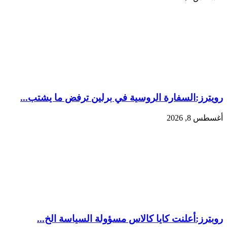
رويترز:‏السفارة الروسية في برلين ترفض ما يشتب...
أغسطس 8, 2026
روبترز:‏أعلنت ​كايا كالاس مسؤولة ‌السياسة الخ...