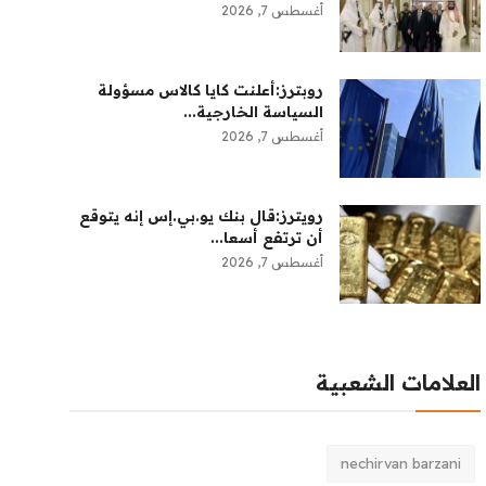
أغسطس 7, 2026
روبترز:‏أعلنت ​كايا كالاس مسؤولة
‌السياسة الخارجية...
أغسطس 7, 2026
رويترز:‏قال بنك ​يو.بي.إس إنه يتوقع
أن ​ترتفع أسعا...
أغسطس 7, 2026
العلامات الشعبية
nechirvan barzani