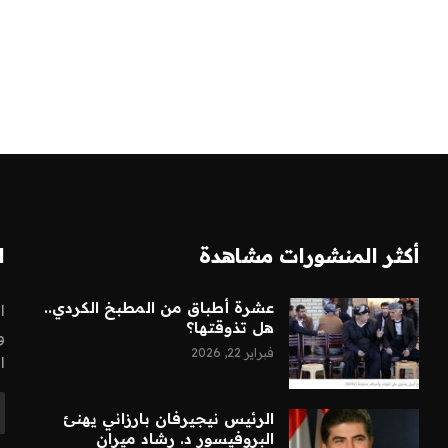
أكثر المنشورات مشاهدة
ا
عشرة أطباق من المطبخ الكردي..
ا
هل تذوقتها؟
و
فبراير 22, 2026
ا
الرئيس نيجيرفان بارزاني يهنئ
البروفيسور د. رشاد ميران