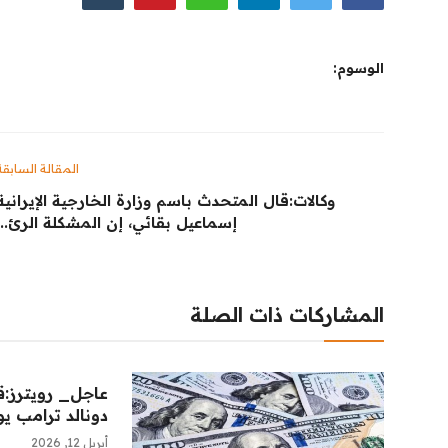
الشباب
الوسوم:
سبوت
صور
المنوعات
المقالة السابقة
وكالات:‏قال المتحدث باسم وزارة الخارجية الإيرانية
اليوم في التاريخ
إسماعيل بقائي، إن المشكلة الرئ...
Arabic
المشاركات ذات الصلة
عاجل_ رويترز:‏ق
دونالد ترامب يوم
أبريل 12, 2026