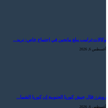
وكالات:‏ترامب يبلغ مانحين في اجتماع خاص: نريد...
أغسطس 6, 2026
رويترز:‏قال جيش كوريا الجنوبية إن كوريا الشما...
أغسطس 6, 2026