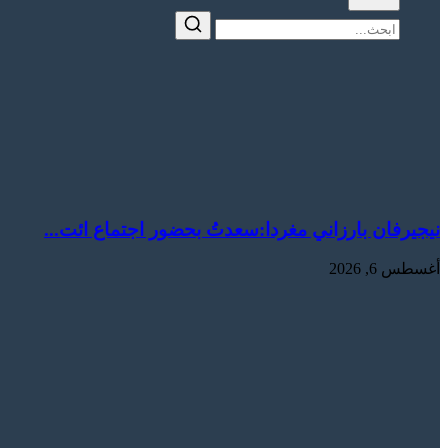
نيجيرفان بارزاني مغردا:سعدتُ بحضور اجتماع ائت...
أغسطس 6, 2026