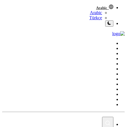
Arabic
Arabic
Türkçe
الصفحة الرئيسية
العراق
الشرق الأوسط
العالم
المقالات
الاقتصاد
الصحة
رياضة
الشباب
سبوت
صور
المنوعات
اليوم في التاريخ