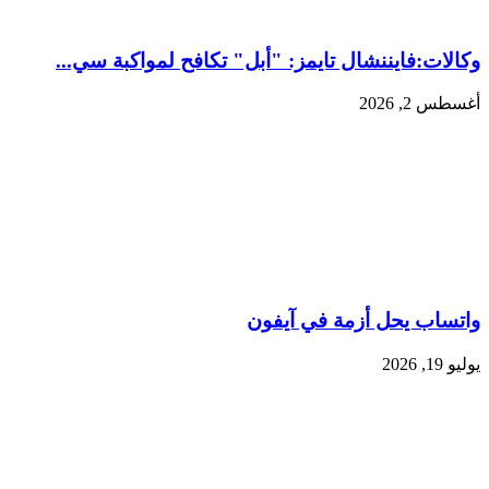
وكالات:فايننشال تايمز: "أبل" تكافح لمواكبة سي...
أغسطس 2, 2026
واتساب يحل أزمة في آيفون
يوليو 19, 2026