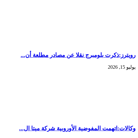
رويترز:‏ذكرت بلومبرج نقلا ​عن مصادر مطلعة ‌أن...
يوليو 15, 2026
وكالات:‏اتهمت المفوضية الأوروبية شركة ميتا ال...