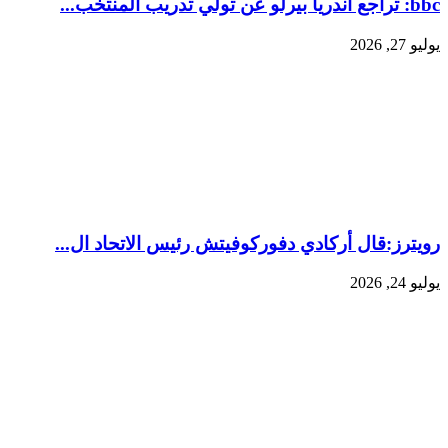
bbc: تراجع أندريا بيرلو عن تولي تدريب المنتخب...
يوليو 27, 2026
رويترز:‏قال أركادي دفوركوفيتش رئيس الاتحاد ال...
يوليو 24, 2026