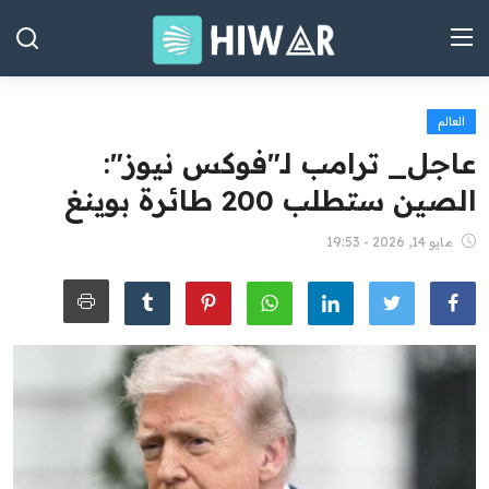
العالم
الصفحة الرئيسية
عاجل_ ‏ترامب لـ"فوكس نيوز":
العراق
الصين ستطلب 200 طائرة بوينغ
الشرق الأوسط
مايو 14, 2026 - 19:53
العالم
المقالات
الاقتصاد
الصحة
رياضة