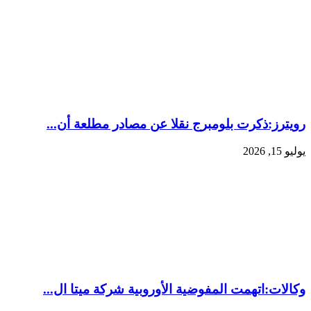
رويترز:‏ذكرت بلومبرج نقلا ​عن مصادر مطلعة ‌أن...
يوليو 15, 2026
وكالات:‏اتهمت المفوضية الأوروبية شركة ميتا ال...