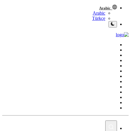
Arabic
Arabic
Türkçe
الصفحة الرئيسية
العراق
الشرق الأوسط
العالم
المقالات
الاقتصاد
الصحة
رياضة
الشباب
سبوت
صور
المنوعات
اليوم في التاريخ