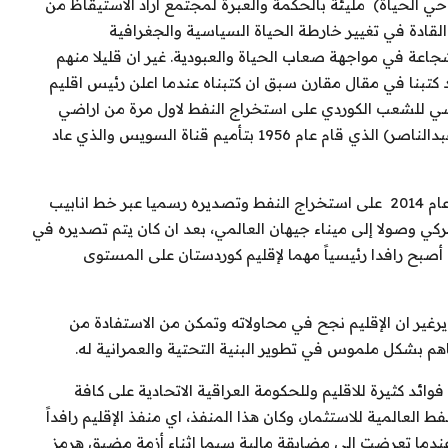
احي الحياة)
مليئة بالحكمة والعبرة لمجتمع أراد الاستيقاظ من
اء القادة في تغيير خارطة الحياة السياسية والجغرافية
اعة في مواجهة صعاب الحياة والعبودية. غير ان قليلا منهم
قد كتبنا في مقال مقارن سبق ان كتبناه عندما اعلن رئيس اقليم
سي للشعب الكوردي على استخراج النفط لاول مرة من اراضي
اقليم كوردستان العراق، بالخطوة التاريخية للرئيس (جمال عبدالناصر) الذي قام عام 1956 بتأميم قناة السويس والذي عاد
201
على استخراج النفط وتصديره رسميا عبر خط انابيب
ركي وصولا إلى ميناء جيهان العالمي، بعد ان كان يتم تصديره في
شاحنات الى تركيا عام 2012. وهو بلاشك أصبح رافدا رئيسياً مهما لإقليم كوردستان على المستوى
غير ان الإقليم نجح في محاولاته وتمكن من الاستفادة من
فوائد كثيرة للاقليم وللحكومة العراقية الاتحادية على كافة
لعالمية للاستثمار، وكان هذا المنفذ، اي منفذ الإقليم رافداً
عندما تعرضت الى مضايقة مالية سيما اثناء أزمة مضيق هرمز