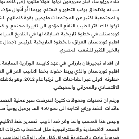
قادة ورؤوساء كبار معروفون تركوا أقوالا مأثورة (في كافة نو
الشباب
سباته والالحاق بركب التطور والانفتاح. وربما اثّر أقوال هؤل
والمجتمعية لكثير من المجتمعات ملهمين بقوة كلماتهم الشج
سبوت
تركوا ذلك الاثر الطيب النافع المؤدي الى تغييرالمجتمع. ول
كوردستان في خطوة تاريخية لاسابقة لها في التاريخ السيا
صور
بالخير الكثير للشعب المصري.
المنوعات
ان اقدام نيجيرفان بارزاني في عهد كابينته الوزارية السابعة عام 4
اليوم في التاريخ
اقليم كوردستان والذي يربط حقوله بخط الانابيب العراقي الت
خطوته الاولى عبر ال
Arabic
الاقتصادي والعمراني والمعيشي.
ورغم ان تحديات ومعوقات كثيرة اعترضت سير عملية التصدير
عائدات النفط ورفع انتاجه الى نحو 450 الف برميل يومياً ساهم بشكل ملموس في تطوير البنية التحتية والعمرانية له.
وليس هذا فحسب وانما وفر خط انابيب
تصدير نفط الاقليم 
الصعد الاقتصادية والاستتراتيجية مثل استقطاب شركات النفط ا
ضرورياً عادت بالاستفادة للعراق ككل وفي الوقت المناسب 