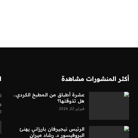
أكثر المنشورات مشاهدة
ا
عشرة أطباق من المطبخ الكردي..
ا
هل تذوقتها؟
و
فبراير 22, 2026
ا
الرئيس نيجيرفان بارزاني يهنئ
البروفيسور د. رشاد ميران