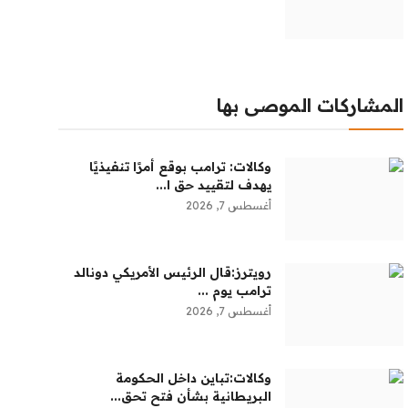
المشاركات الموصى بها
وكالات: ترامب بوقع أمرًا تنفيذيًا
يهدف لتقييد حق ا...
أغسطس 7, 2026
رويترز:‏قال ​الرئيس ​الأمريكي ⁠دونالد ​
ترامب ​يوم ...
أغسطس 7, 2026
وكالات:‏تباين داخل الحكومة
البريطانية بشأن فتح تحق...