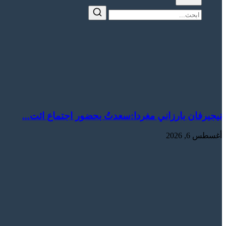
نيجيرفان بارزاني مغردا:سعدتُ بحضور اجتماع ائت...
أغسطس 6, 2026