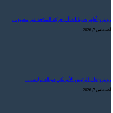
رويترز:‏أظهرت بيانات أن حركة الملاحة عبر مضيق...
أغسطس 7, 2026
رويترز:‏قال ​الرئيس ​الأمريكي ⁠دونالد ​ترامب ...
أغسطس 7, 2026