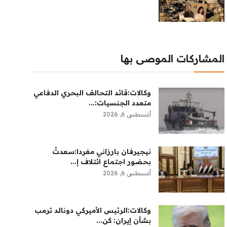
المشاركات الموصى بها
وكالات:قائد التحالف البحري الدفاعي
متعدد الجنسيات:...
أغسطس 6, 2026
نيجيرفان بارزاني مغردا:سعدتُ
بحضور اجتماع ائتلاف إ...
أغسطس 6, 2026
وكالات:‏الرئيس الأميركي دونالد ترمب
بشأن إيران: كن...