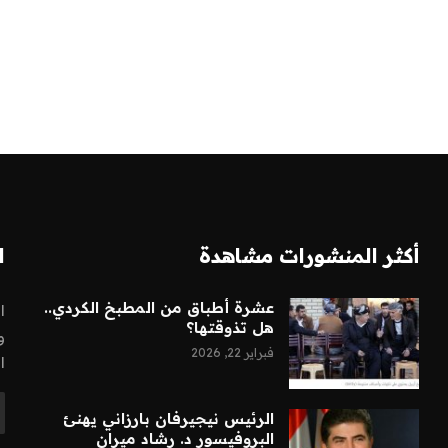
أكثر المنشورات مشاهدة
ا
عشرة أطباق من المطبخ الكردي..
ا
هل تذوقتها؟
و
فبراير 22, 2026
ا
الرئيس نيجيرفان بارزاني يهنئ
البروفيسور د. رشاد ميران