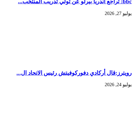
bbc: تراجع أندريا بيرلو عن تولي تدريب المنتخب...
يوليو 27, 2026
رويترز:‏قال أركادي دفوركوفيتش رئيس الاتحاد ال...
يوليو 24, 2026