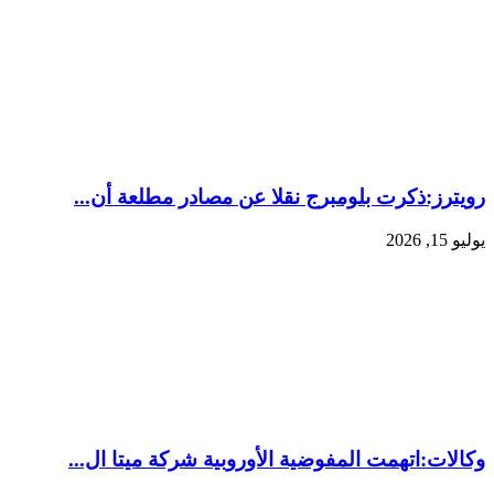
رويترز:‏ذكرت بلومبرج نقلا ​عن مصادر مطلعة ‌أن...
يوليو 15, 2026
وكالات:‏اتهمت المفوضية الأوروبية شركة ميتا ال...