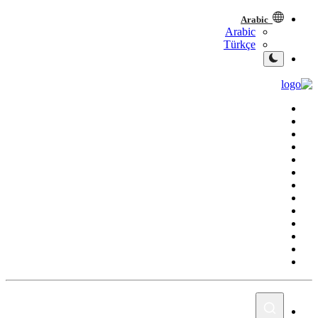
Arabic
Arabic
Türkçe
الصفحة الرئيسية
العراق
الشرق الأوسط
العالم
المقالات
الاقتصاد
الصحة
رياضة
الشباب
سبوت
صور
المنوعات
اليوم في التاريخ