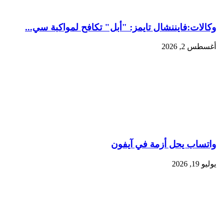
وكالات:فايننشال تايمز: "أبل" تكافح لمواكبة سي...
أغسطس 2, 2026
واتساب يحل أزمة في آيفون
يوليو 19, 2026