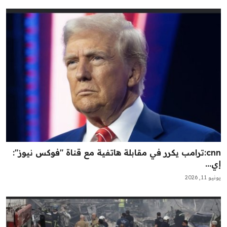
cnn:ترامب يكرر في مقابلة هاتفية مع قناة "فوكس نيوز":
إي...
يونيو 11, 2026