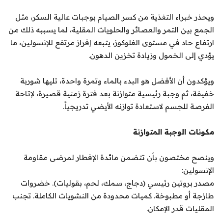
ويحذر خبراء التغذية من كسر الصيام بوجبات عالية السكر، مثل
الجمع بين التمر والعصائر والحلويات المقلية، لما يسببه ذلك من
ارتفاع حاد في مستوى الغلوكوز، يتبعه إفراز مرتفع للإنسولين، ما
يؤدي إلى الخمول وزيادة تخزين الدهون.
ويؤكدون أن الأفضل هو البدء بالماء وتمرة واحدة، تليها شوربة
خفيفة، ثم وجبة رئيسية متوازنة بعد فترة زمنية قصيرة، لإتاحة
الفرصة للجسم لاستعادة توازنه الأيضي تدريجياً.
مكونات الوجبة المتوازنة
وينصح مختصون بأن تتضمن مائدة الإفطار لمرضى مقاومة
الإنسولين:
مصدر بروتين رئيسي (دجاج، سمك، لحم، بقوليات). خضروات
طازجة أو مطبوخة. كميات محدودة من النشويات الكاملة. تجنب
المقليات قدر الإمكان.