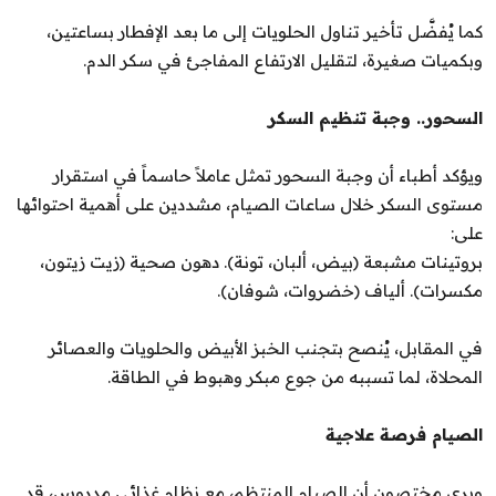
كما يُفضَّل تأخير تناول الحلويات إلى ما بعد الإفطار بساعتين،
وبكميات صغيرة، لتقليل الارتفاع المفاجئ في سكر الدم.
السحور.. وجبة تنظيم السكر
ويؤكد أطباء أن وجبة السحور تمثل عاملاً حاسماً في استقرار
مستوى السكر خلال ساعات الصيام، مشددين على أهمية احتوائها
على:
بروتينات مشبعة (بيض، ألبان، تونة). دهون صحية (زيت زيتون،
مكسرات). ألياف (خضروات، شوفان).
في المقابل، يُنصح بتجنب الخبز الأبيض والحلويات والعصائر
المحلاة، لما تسببه من جوع مبكر وهبوط في الطاقة.
الصيام فرصة علاجية
ويرى مختصون أن الصيام المنتظم، مع نظام غذائي مدروس، قد