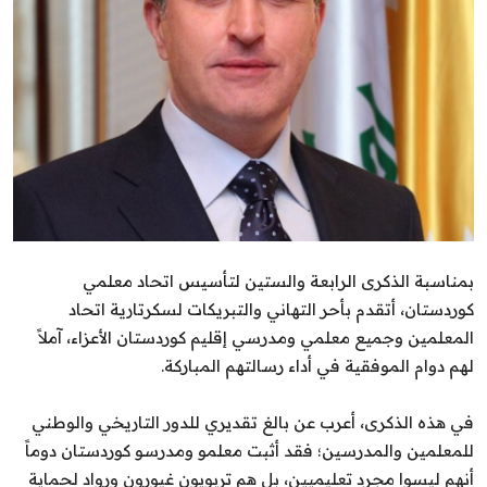
الشباب
سبوت
صور
المنوعات
اليوم في التاريخ
بمناسبة الذكرى الرابعة والستين لتأسيس اتحاد معلمي
Arabic
كوردستان، أتقدم بأحر التهاني والتبريكات لسكرتارية اتحاد
المعلمين وجميع معلمي ومدرسي إقليم كوردستان الأعزاء، آملاً
لهم دوام الموفقية في أداء رسالتهم المباركة.
في هذه الذكرى، أعرب عن بالغ تقديري للدور التاريخي والوطني
للمعلمين والمدرسين؛ فقد أثبت معلمو ومدرسو كوردستان دوماً
أنهم ليسوا مجرد تعليميين، بل هم تربويون غيورون ورواد لحماية