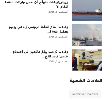
رويترز:‏بيانات تتوقع أن تصل واردات النفط
الخام الأ...
أغسطس 6, 2026
وكالات:‏إنتاج النفط الروسي زاد في يوليو
بفضل قوة ا...
أغسطس 6, 2026
وكالات:‏ترامب يبلغ مانحين في اجتماع
خاص: نريد انتخ...
أغسطس 6, 2026
العلامات الشعبية
nechirvan barzani