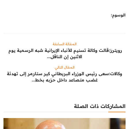
الشباب
الوسوم:
سبوت
صور
المقالة السابقة
المنوعات
رويترز:‏قالت وكالة ​تسنيم للأنباء ‌الإيرانية شبه الرسمية يوم ​
الاثنين ​إن الناقل...
اليوم في التاريخ
المقال التالي
وكالات:‏سعى رئيس الوزراء البريطاني كير ستارمر إلى تهدئة
Arabic
غضب متصاعد داخل حزبه بخط...
المشاركات ذات الصلة